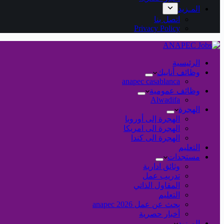
المـزيد
اتصل بنا
Privacy Policy
الرئيسية
وظائف أنابيك
anapec casablanca
وظائف عمومية
Alwadifa
الهجرة
الهجرة إلى أوروبا
الهجرة الى امريكا
الهجرة الى كندا
التعليم
مستجدات
وثائق ادارية
تدريب عمل
المقاول الذاتي
التعليم
بحث عن عمل 2026 anapec
أخبار حصرية
المـزيد