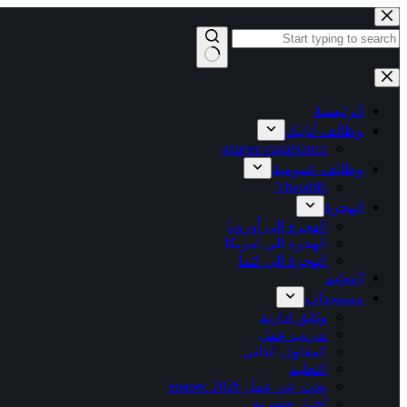
التجاوز
إلى
المحتوى
لا
توجد
نتائج
الرئيسية
وظائف أنابيك
anapec casablanca
وظائف عمومية
Alwadifa
الهجرة
الهجرة إلى أوروبا
الهجرة الى امريكا
الهجرة الى كندا
التعليم
مستجدات
وثائق ادارية
تدريب عمل
المقاول الذاتي
التعليم
بحث عن عمل 2026 anapec
أخبار حصرية