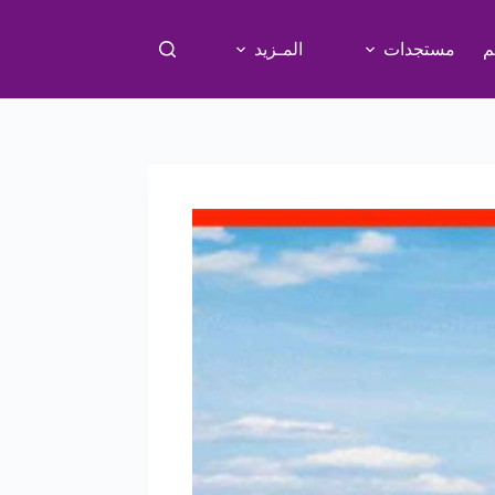
م
مستجدات
المـزيد