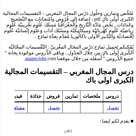
مُلخَّص وتمارين وَحلُول دَرْس المجال المغربي – التقسيمات المجالية
الكبرى أَولَى باكٍ pdf ، إِضافة إِلى فُرُوض وامْتحانات مع التَّصْحيح
وجْذاذات . يَخُص مَادَّة التَّاريخ والْجغْرافْيَا مَسلَك عُلُوم تجْريبيَّة عُلُوم
رِياضِيَّة عُلُوم كهْربائيَّة وميكانيكيَّة ومسْلك آداب وَعلُوم إِنْسانيَّة عُلُوم
اِقْتصاديَّة والتَّدْبير اَلأُولى باكالْوريا مُقدَّم بِعدَّة نَماذِج .
يُمْكنكم تَحمِيل نَماذِج دَرْس المجَال المغْربيِّ : التَّقْسيمات المجَّاليَّة
اَلكُبرى أَولَى باكٍ مِن خِلَال الجدْول , وَباقِي الدُّروس مَوجُودة بِخانة “
جميع الدُّروس ” أَسفَله من خلال موقعنا
.com.
anapecjobs
درس المجال المغربي – التقسيمات المجالية
الكبرى اولى باك
دروس
ملخصات
تمارين
فروض
جذاذة
فيديو
تحميل
تحميل
مشاهدة
■ نقدم لكم ايضا :
إعلان