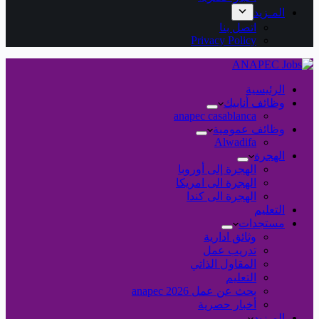
المـزيد
اتصل بنا
Privacy Policy
الرئيسية
وظائف أنابيك
anapec casablanca
وظائف عمومية
Alwadifa
الهجرة
الهجرة إلى أوروبا
الهجرة الى امريكا
الهجرة الى كندا
التعليم
مستجدات
وثائق ادارية
تدريب عمل
المقاول الذاتي
التعليم
بحث عن عمل 2026 anapec
أخبار حصرية
المـزيد