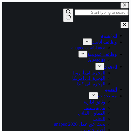
التجاوز
إلى
المحتوى
لا
توجد
نتائج
الرئيسية
وظائف أنابيك
anapec casablanca
وظائف عمومية
Alwadifa
الهجرة
الهجرة إلى أوروبا
الهجرة الى امريكا
الهجرة الى كندا
التعليم
مستجدات
وثائق ادارية
تدريب عمل
المقاول الذاتي
التعليم
بحث عن عمل 2026 anapec
أخبار حصرية