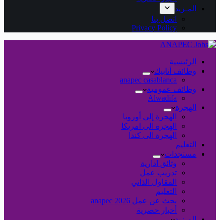
المـزيد
اتصل بنا
Privacy Policy
الرئيسية
وظائف أنابيك
anapec casablanca
وظائف عمومية
Alwadifa
الهجرة
الهجرة إلى أوروبا
الهجرة الى امريكا
الهجرة الى كندا
التعليم
مستجدات
وثائق ادارية
تدريب عمل
المقاول الذاتي
التعليم
بحث عن عمل 2026 anapec
أخبار حصرية
المـزيد