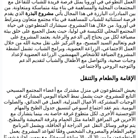
العمل التطوعي في أوروبا يمثل فرصة فريدة للشباب للتفاعل مع
المجتمعات المحلية والمساهمة في بناء بيئة متماسكة ومتعاونة. من
بين المبادرات البارزة في هذا المجال يأتي
مشروع البذرة
الذي يقدم
فرصة استثنائية للشباب للمساهمة في بناء مجتمع متعاون ومترابط
في أوروبا. من خلال هذا المشروع، سيشارك المتطوعون في حياة
المجتمع المحلي للكنيسة في لوليا، حيث يعمل الجميع على خلق بيئة
مضيافة لكل من يحتاج إلى الدعم والرعاية. يعتمد المشروع على
قيم وتعاليم السيد المسيح، مع التركيز على نقل محبة الله من خلال
العمل الاجتماعي، الزراعة العضوية، وبرامج الشباب. تشمل أنشطة
المشروع الضيافة للأشخاص المهمشين، الزراعة العضوية لإعداد
وجبات صحية، والتواصل مع الأطفال والشباب لتقديم الدعم
والتوجيه الروحي والاجتماعي.
الإقامة والطعام والتنقل
يعيش المتطوعون في منزل مشترك مع أعضاء المجتمع المسيحي
التابع للمشروع، حيث يشمل نمط الحياة اليومي المشاركة في
الوجبات المشتركة، الأعمال المنزلية، العمل في الحدائق، والصلوات
اليومية. يتم عقد اجتماع أسبوعي لتنسيق جدول الطبخ والمهام
اللوجستية الأخرى. لكل متطوع غرفة خاصة به، بينما يتشارك مع
الآخرين في المرافق العامة مثل الحمام وغرفة المعيشة والمطبخ.
يتم توفير وسائل النقل عبر الدراجة أو الحافلة، ويشمل البرنامج
توفير الطعام والمصروف الشخصي وفقًا لقواعد المشروع. يعمل
المتطوعون ما بين 30 إلى 38 ساعة أسبوعيًا، مع يومين إجازة شهريًا.