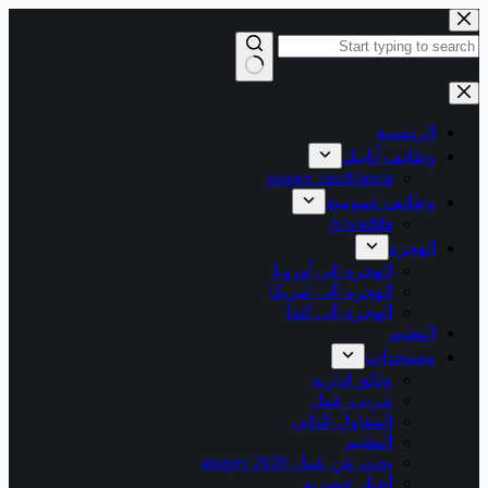
التجاوز
إلى
المحتوى
لا
توجد
نتائج
الرئيسية
وظائف أنابيك
anapec casablanca
وظائف عمومية
Alwadifa
الهجرة
الهجرة إلى أوروبا
الهجرة الى امريكا
الهجرة الى كندا
التعليم
مستجدات
وثائق ادارية
تدريب عمل
المقاول الذاتي
التعليم
بحث عن عمل 2026 anapec
أخبار حصرية