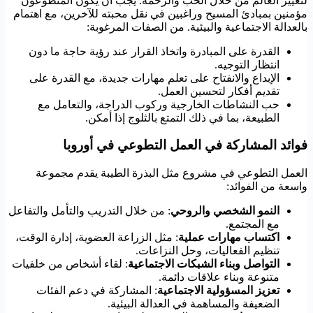
لتغيير العالم من خلال الحب والرحمة. يجب أن يكون المتطوعون
مؤمنين بمبادئ المسيح وراغبين في نقل محبته للآخرين، مع اهتمام
بالعدالة الاجتماعية والبيئية. من الصفات المرغوبة:
القدرة على المبادرة واتخاذ القرار عند رؤية حاجة ما دون
انتظار التوجيه.
الإبداع والانفتاح على تعلم مهارات جديدة، مع القدرة على
تقديم أفكار لتحسين العمل.
حب النشاطات الخارجية وركوب الدراجة، والتعامل مع
الطبيعة، بما في ذلك التمتع بالثلوج إذا أمكن.
فوائد المشاركة في العمل التطوعي في أوروبا
العمل التطوعي في مشروع مثل البذرة الطيبة يقدم مجموعة
واسعة من الفوائد:
النمو الشخصي والروحي
: من خلال التدريب والتأمل والتفاعل
مع المجتمع.
اكتساب مهارات عملية
: مثل الزراعة العضوية، إدارة الوقت،
تنظيم الفعاليات، وحل النزاعات.
التواصل وبناء الشبكات الاجتماعية
: لقاء أشخاص من خلفيات
متنوعة وبناء علاقات دائمة.
تعزيز المسؤولية الاجتماعية
: المشاركة في دعم الفئات
الضعيفة والمساهمة في العدالة البيئية.