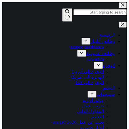
التجاوز
إلى
المحتوى
لا
توجد
نتائج
الرئيسية
وظائف أنابيك
anapec casablanca
وظائف عمومية
Alwadifa
الهجرة
الهجرة إلى أوروبا
الهجرة الى امريكا
الهجرة الى كندا
التعليم
مستجدات
وثائق ادارية
تدريب عمل
المقاول الذاتي
التعليم
بحث عن عمل 2026 anapec
أخبار حصرية