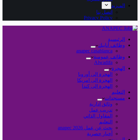
المـزيد
اتصل بنا
Privacy Policy
الرئيسية
وظائف أنابيك
anapec casablanca
وظائف عمومية
Alwadifa
الهجرة
الهجرة إلى أوروبا
الهجرة الى امريكا
الهجرة الى كندا
التعليم
مستجدات
وثائق ادارية
تدريب عمل
المقاول الذاتي
التعليم
بحث عن عمل 2026 anapec
أخبار حصرية
المـزيد