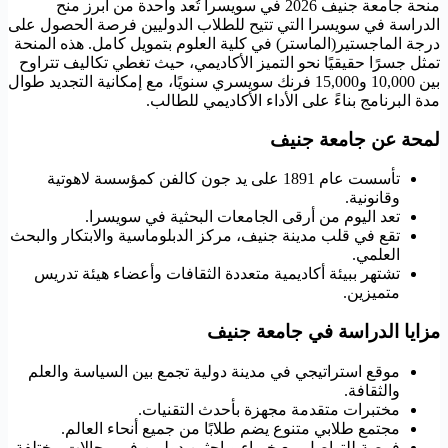
منحة جامعة جنيف 2026 في سويسرا تُعد واحدة من أبرز منح
الدراسة في سويسرا التي تتيح للطلاب الدوليين فرصة الحصول على
درجة الماجستير(الماستر) في كلية العلوم بتمويل كامل. هذه المنحة
تمثل جسرًا حقيقيًا نحو التميز الأكاديمي، حيث تغطي تكاليف تتراوح
بين 10,000 و15,000 فرنك سويسري سنويًا، مع إمكانية التجديد طوال
مدة البرنامج بناءً على الأداء الأكاديمي للطالب.
لمحة عن جامعة جنيف
تأسست عام 1891 على يد جون كالفن كمؤسسة لاهوتية
وقانونية.
تعد اليوم من أرقى الجامعات البحثية في سويسرا.
تقع في قلب مدينة جنيف، مركز الدبلوماسية والابتكار والبحث
العلمي.
تشتهر ببيئة أكاديمية متعددة الثقافات وأعضاء هيئة تدريس
متميزين.
مزايا الدراسة في جامعة جنيف
موقع استراتيجي في مدينة دولية تجمع بين السياسة والعلم
والثقافة.
مختبرات متقدمة مجهزة بأحدث التقنيات.
مجتمع طلابي متنوع يضم طلابًا من جميع أنحاء العالم.
فرصة للتواصل مع خبراء وباحثين دوليين في مجالات مختلفة.