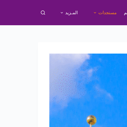
م
مستجدات
المـزيد