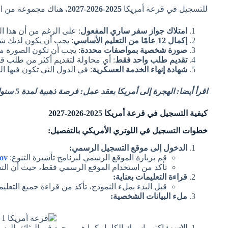
للتسجيل في قرعة أمريكا
2025-2026-2027
، هناك مجموعة من ا
امتلاك جواز سفر ساري المفعول
: على الرغم من أن هذا ال
إكمال 12 عامًا من التعليم الأساسي
: يجب أن يكون لديك شهاد
صورة شخصية بمواصفات محددة
: يجب أن تكون الصورة مقاسها 600×600 بكسل وبخلفية بيضاء، وبدون أي تأ
تقديم طلب واحد فقط
: أي محاولة لتقديم أكثر من طلب قد
شهادة إنهاء الخدمة العسكرية
: في الدول التي تكون فيها ال
اقرأ أيضا: الهجرة إلى أمريكا بعقد عمل: فرصة ذهبية لمدة 5 سنوات شاملة تكاليف الانتقال
كيفية التسجيل في قرعة أمريكا 2025-2026-2027
خطوات التسجيل في اللوتري الأمريكي بالتفصيل:
الدخول إلى موقع التسجيل الرسمي:
قم بزيارة الموقع الرسمي لبرنامج تأشيرة التنوع:
ov
تأكد من استخدام الموقع الرسمي فقط، حيث أن الت
قراءة التعليمات بعناية:
قبل البدء بملء النموذج، تأكد من قراءة جميع التع
ملء البيانات الشخصية:
الاسم:
اكتب اسمك الكامل كما هو موجود في الوثائق الرسمية 