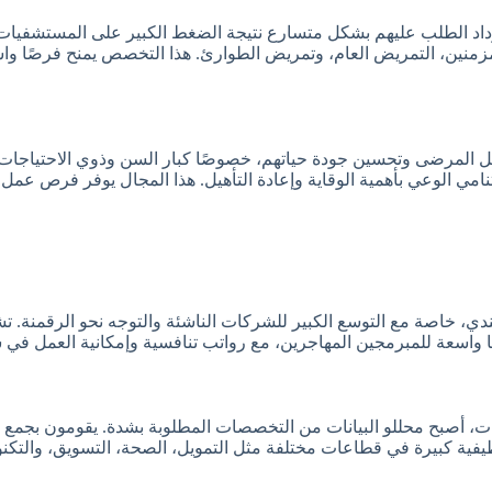
اد الطلب عليهم بشكل متسارع نتيجة الضغط الكبير على المستشفيات و
منين، التمريض العام، وتمريض الطوارئ. هذا التخصص يمنح فرصًا وا
أهيل المرضى وتحسين جودة حياتهم، خصوصًا كبار السن وذوي الاحتياجات
 لتنامي الوعي بأهمية الوقاية وإعادة التأهيل. هذا المجال يوفر فرص ع
ندي، خاصة مع التوسع الكبير للشركات الناشئة والتوجه نحو الرقمنة. ت
رصًا واسعة للمبرمجين المهاجرين، مع رواتب تنافسية وإمكانية العمل ف
ات، أصبح محللو البيانات من التخصصات المطلوبة بشدة. يقومون بجمع الب
ية كبيرة في قطاعات مختلفة مثل التمويل، الصحة، التسويق، والتكنولوج