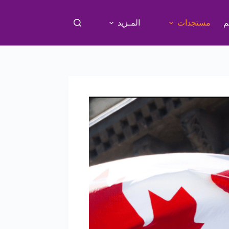
م
مستجدات
المـزيد