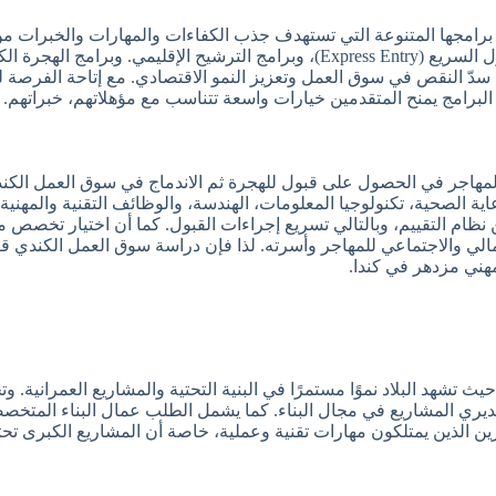
فضل برامجها المتنوعة التي تستهدف جذب الكفاءات والمهارات والخبرات 
الحكومة الكندية سياسات مرنة وبرامج متعددة مثل برنامج الدخول السريع (Express Entry)، وبرا
سدّ النقص في سوق العمل وتعزيز النمو الاقتصادي. مع إتاحة الفرصة لل
رامج يمنح المتقدمين خيارات واسعة تتناسب مع مؤهلاتهم، خبراتهم. و
المهاجر في الحصول على قبول للهجرة ثم الاندماج في سوق العمل الكندي
 الصحية، تكنولوجيا المعلومات، الهندسة، والوظائف التقنية والمهنية.
ام التقييم، وبالتالي تسريع إجراءات القبول. كما أن اختيار تخ
الي والاجتماعي للمهاجر وأسرته. لذا فإن دراسة سوق العمل الكندي قب
مهني مزدهر في كندا.
ث تشهد البلاد نموًا مستمرًا في البنية التحتية والمشاريع العمرانية. و
 مديري المشاريع في مجال البناء. كما يشمل الطلب عمال البناء المتخ
اجرين الذين يمتلكون مهارات تقنية وعملية، خاصة أن المشاريع الكبرى تح