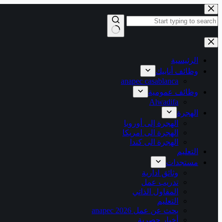
التجاوز
إلى
المحتوى
لا
توجد
نتائج
الرئيسية
وظائف أنابيك
anapec casablanca
وظائف عمومية
Alwadifa
الهجرة
الهجرة إلى أوروبا
الهجرة الى امريكا
الهجرة الى كندا
التعليم
مستجدات
وثائق ادارية
تدريب عمل
المقاول الذاتي
التعليم
بحث عن عمل 2026 anapec
أخبار حصرية