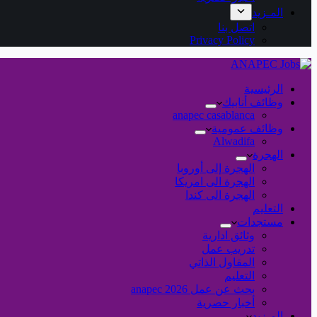
المـزيد
اتصل بنا
Privacy Policy
الرئيسية
وظائف أنابيك
anapec casablanca
وظائف عمومية
Alwadifa
الهجرة
الهجرة إلى أوروبا
الهجرة الى امريكا
الهجرة الى كندا
التعليم
مستجدات
وثائق ادارية
تدريب عمل
المقاول الذاتي
التعليم
بحث عن عمل 2026 anapec
أخبار حصرية
المـزيد