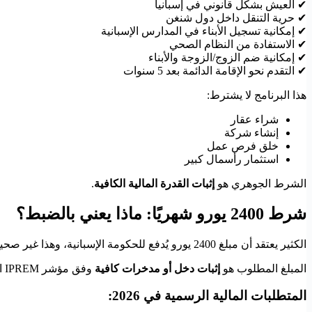
✔ العيش بشكل قانوني في إسبانيا
✔ حرية التنقل داخل دول شنغن
✔ إمكانية تسجيل الأبناء في المدارس الإسبانية
✔ الاستفادة من النظام الصحي
✔ إمكانية ضم الزوج/الزوجة والأبناء
✔ التقدم نحو الإقامة الدائمة بعد 5 سنوات
هذا البرنامج لا يشترط:
شراء عقار
إنشاء شركة
خلق فرص عمل
استثمار رأسمال كبير
الشرط الجوهري هو
إثبات القدرة المالية الكافية
.
شرط 2400 يورو شهريًا: ماذا يعني بالضبط؟
الكثير يعتقد أن مبلغ 2400 يورو يُدفع للحكومة الإسبانية، وهذا غير صحيح.
المبلغ المطلوب هو
إثبات دخل أو مدخرات كافية
وفق مؤشر IPREM الإسباني.
المتطلبات المالية الرسمية في 2026: