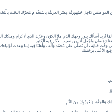
 المواطنين دَاخِل جُمْهوريَّة مِصْر العربيَّة بِاسْتخْدام مُحرِّك البحْث بِالْبَح
 لِمَا تُريد أَسأَلك بِنور وَجهِك اَلذِي ملأ الكوْن وعزّك اَلذِي لََا يُرَام وملكك اَلذ
غنَا رَمَضان واجْعل لَنَا مِن نصيب الأجْر فِيه اَلكثِير .
 إِلى وَقْت فَنائِه ، أن تُصلِّي على مُحمَّد وَآلُه ، وَأَهلنَا فِيه لِمَا وَعدَت أوْلي
فِيع الأعْلى بِرحْمَتك .
يم.
ّا.
نِكَ وَالجَنَّةِ، وَنَعُوذُ بِكَ مِنْ النَّارِ.