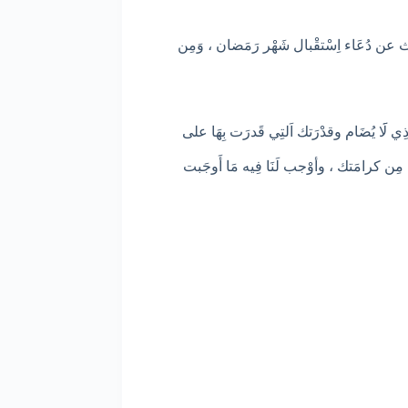
ْث عن دُعَاء اِسْتقْبال شَهْر رَمَضان ، وَمِن
ِي لََا يُضَام وقدْرَتك اَلتِي قَدرَت بِهَا على
اءك مِن كرامَتك ، وأوْجب لَنَا فِيه مَا أَوجَبت