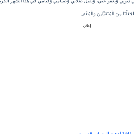
لِي ذُنُوبِي وَتَعْفُو عَنِّي، وَتَقْبَلَ صَلاتِي وَصِيامِي وَقِيامِي في هَذا الشَّهْرِ الكَري
ْعَلْنَا مِنَ الْمُتَقَبِّلِينَ وَالْمُغْف
إعلان
ة