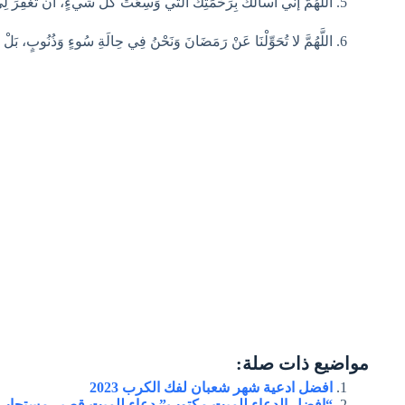
اللَّهُمَّ إنِّي أسألُكَ بِرَحْمَتِكَ التي وَسِعَتْ كُلَّ شيءٍ، أنْ تَغْفِرَ 
اللَّهُمَّ لا تُحَوِّلْنَا عَنْ رَمَضَانَ وَنَحْنُ فِي حِالَةِ سُوءٍ وَذُنُوبٍ، بَلْ اج
مواضيع ذات صلة:
افضل ادعية شهر شعبان لفك الكرب 2023
“افضل الدعاء للميت مكتوب” دعاء للميت قصير مستجاب 1444 ادعية للمتوفي قصير