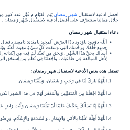
افضل ادعية لاستقبال
شهر رمضان
يَتِم القيَام م قَبْل عدد كبير مِن
خِلَال مَقالِنا سنتعَرَّف على أَفضَل أَدعِية لِاسْتقْبال شَهْر رَمَضان .
دعاء استقبال شهر رمضان
اَللَّه ياوْدود ياوْدود يَاذَا العرْش اَلمجِيد يامبْدئ يَامعِيد يافعَال
جميع خُلُقك ورحْمَتك اَلتِي وَسعَت كُلَّ شيِّ يَامغِيث أغثْنَا وَبَل
أَسأَلك بِحقِّ هذَا الشَّهْر ، وَبحَق مِن تُعبِّد لَك فِيه مِن اِبْتدائه
لِأَهل المبالغة فِي طَاعَتِك ، واجْعلْنَا فِي نُظُم مِن اِستحَق اَلر
تفضل هذه بعض الأدعية لاستقبال شهر رمضان:
اللَّهُمَّ بَارِكْ لَنَا في رَجَبٍ وَ شَعْبَانَ، وَبَلِّغْنَا رَمَضَانَ.
اللَّهُمَّ اجْعَلْنَا مِنَ الْمُتَقَبِّلِينَ وَالْمُغْفَرَ لَهُمْ في هذا الشهر الكر
اللَّهُمَّ إنَّا نَسْأَلُكَ بِحُجَّتِكَ عَلَيْنَا أَنْ تَبْلُغَنَا رَمَضَانَ وَأَنْتَ رَاضِ عَنَ
اللَّهُمَّ أَهِلَّهُ عَلَيْنَا بِالأمْنِ وَالإِيمَانِ، وَالسَّلامَةِ وَالإِسْلَامِ، وَرِضْوَا