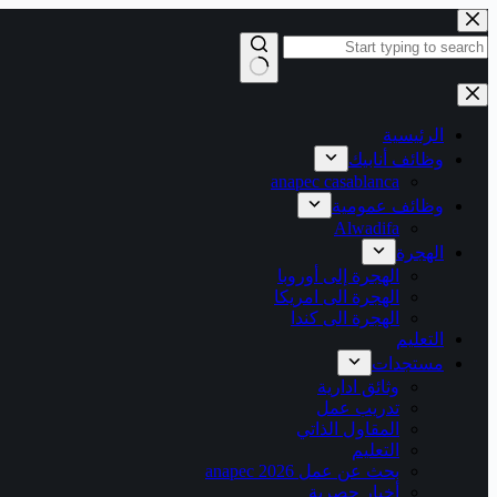
التجاوز
إلى
المحتوى
لا
توجد
نتائج
الرئيسية
وظائف أنابيك
anapec casablanca
وظائف عمومية
Alwadifa
الهجرة
الهجرة إلى أوروبا
الهجرة الى امريكا
الهجرة الى كندا
التعليم
مستجدات
وثائق ادارية
تدريب عمل
المقاول الذاتي
التعليم
بحث عن عمل 2026 anapec
أخبار حصرية