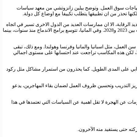
احتياجات سوق العمل. وتوضح بيلين زانزوتشي من معهد سياسات
لكنها تحذر من ان تطبيقها يتطلب تكييفا مع اوضاع كل دولة.
د الرقابة، الا ان ممارسات العديد من الدول الاخرى تسير في اتجاه
مشابه بشكل غير معلن. ففي ايطاليا، اقرت حكومة جورجيا ميلوني، رغم خطابها المتشدد، مراسيم سمحت بدخول مئات الاف العمال الاجانب بين 2023 و2028. وفي المانيا، تتوسع برامج الاندماج منذ سنوات، بينما
 العمل، مثل اسبانيا والمانيا وفرنسا وهولندا. ومع ذلك، تبقى
تحديات هذا النموذج قائمة. فبحسب بنك اسبانيا، ساهم المهاجرون بما بين 0.4 و0.7 في المئة من الناتج المحلي الاجمالي للفرد بين 2022 و2024، لكن هذه المكاسب تراجعت عند احتسابها على مستوى اجمالي
يجابي على المدى الطويل. كما يحذرون من استمرار مشاكل مثل ركود
ى بعض الباحثين ضرورة تعزيز التدريب وتحسين ظروف العمل لضمان بقاء المهاجرين، يدعو
مات عن الهجرة لا تقل اهمية عن السياسات التي تعتمدها في هذا
ركته حتى يستفيد منه الآخرون.