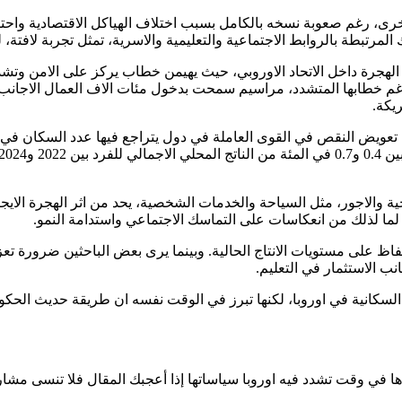
 اخرى، رغم صعوبة نسخه بالكامل بسبب اختلاف الهياكل الاقتصادية و
مرتبطة بالروابط الاجتماعية والتعليمية والاسرية، تمثل تجربة لافتة، 
 الهجرة داخل الاتحاد الاوروبي، حيث يهيمن خطاب يركز على الامن وتشدي
تعويض النقص في القوى العاملة في دول يتراجع فيها عدد السكان في سن
جية والاجور، مثل السياحة والخدمات الشخصية، يحد من اثر الهجرة الا
لما لذلك من انعكاسات على التماسك الاجتماعي واستدامة النمو.
لعقد المقبل حاجة تقدر بنحو 2.4 مليون عامل للحفاظ على مستويات الانتاج الحالية. وبينما ير
نب الاستثمار في التعليم.
السكانية في اوروبا، لكنها تبرز في الوقت نفسه ان طريقة حديث الحكو
ادها في وقت تشدد فيه اوروبا سياساتها إذا أعجبك المقال فلا تنسى مشا