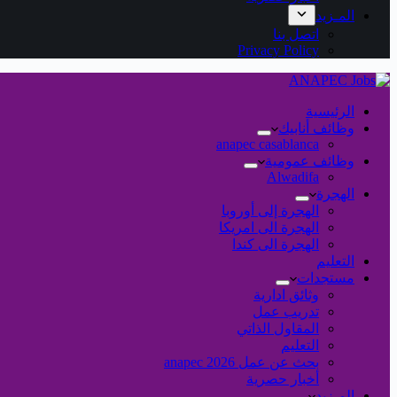
المـزيد
اتصل بنا
Privacy Policy
الرئيسية
وظائف أنابيك
anapec casablanca
وظائف عمومية
Alwadifa
الهجرة
الهجرة إلى أوروبا
الهجرة الى امريكا
الهجرة الى كندا
التعليم
مستجدات
وثائق ادارية
تدريب عمل
المقاول الذاتي
التعليم
بحث عن عمل 2026 anapec
أخبار حصرية
المـزيد