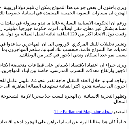
ويرى باحثون ان بعض جوانب هذا النموذج يمكن ان تلهم دولا اوروبية
الهجرة ان مسارات التسوية الخمسة المعتمدة في اسبانيا، خصوصا تلك ال
ورغم ان الحكومة الاسبانية اليسارية غالبا ما تبدو معزولة في نقاشات
وقعت دول الاتحاد اكثر من 120 اتفاقية ثنائية لتنقل العمالة مع دول شريكة.
وتشير تحليلات للبنك المركزي الاوروبي الى ان المهاجرين ساعدوا في 
بسبب نمو عدد السكان وتدني الاجور في كثير من الوظائف.
ويرى خبراء ان اعتماد الاقتصاد الاسباني على قطاعات منخفضة الانتا
الاجور وارتفاع معدلات التسرب المدرسي، خاصة بين ابناء المهاجرين، 
وتواجه اسبانيا خلال ا
اخرون الى سياسة هجرة اكثر انتقائية تستهدف العمالة الماهرة، الى جا
وتظهر التجربة الاسبانية ان الهجرة ليست حلا سحريا لازمة الشيخوخة 
المجال.
المصدر:
مجلة The Parliament Magazine
.
ختاماً كان هذا مقالنا اليوم عن اسبانيا تراهن على الهجرة لدعم اقتص