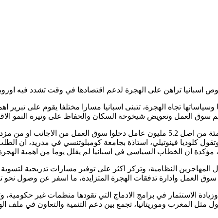
 اسبانيا تراهن على الهجرة لدعم اقتصادها في وقت تشدد فيه اوروبا
سياساتها تجاه الهجرة، تتبنى اسبانيا مسارا مختلفا يقوم على تبرير اهم
 دعم سوق العمل وتعويض شيخوخة السكان والحفاظ على وتيرة النمو الاق
وتشير بيانات رسمية الى انه بين عامي 2002 و2024 كان نحو 75 في المئة من اصل 5.2 مليون
وتقول كلوديا فينوتيلي، استاذة بجامعة كومبلوتنسي في مدريد، ان الط
 مؤكدة ان الخطاب السياسي في اسبانيا لم يقلل يوما من اهمية الهجرة 
 المهاجرين النظامية، وتركز اكثر على توفير مسارات تدريجية لتسوية 
سوق العمل وادارة تدفقات الهجرة المتزايدة، ما اسفر عن وصول نحو ت
يادة الاستثمار في برامج الادماج التي تقودها منظمات غير حكومية،
ع دول مثل المغرب وموريتانيا، تجمع بين دعم التنمية والتعاون في مل