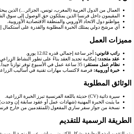
العمال من الدول العربية (المغرب، تونس، الجزائر…) الذين يب
المقيمون داخل فرنسا الذين يمتلكون حق الوصول إلى سوق ال
مواطنو دول الاتحاد الأوروبي والمنطقة الاقتصادية الأوروبية.
أي مرشح دولي يمتلك الخبرة المطلوبة والقدرة على استكمال إجر
مميزات العمل
راتب قانوني:
أجر ساعة إجمالي قدره 12.02 يورو.
عقد متجدد:
إمكانية تجديد العقد بناءً على تطور النشاط الزراعي.
نظام عمل مستقر:
35 ساعة عمل في الأسبوع توفر توازناً جيداً.
خبرة أوروبية:
فرصة لاكتساب مهارات تقنية في أساليب الزراعة 
الوثائق المطلوبة
سيرة ذاتية (CV) حديثة باللغة الفرنسية تبرز الخبرة الزراعية.
ما يثبت الخبرة المهنية (شهادات عمل أو عقود سابقة إن وجدت).
نسخة من جواز سفر ساري المفعول (للمتقدمين من خارج فرنسا
الطريقة الرسمية للتقديم
يتم التقديم لهذه الوظيفة بشكل إلكتروني مباشر عبر المنصة الرسمية لفرنسا للعمل (France Travail). يجب على المترشحين المهتمين