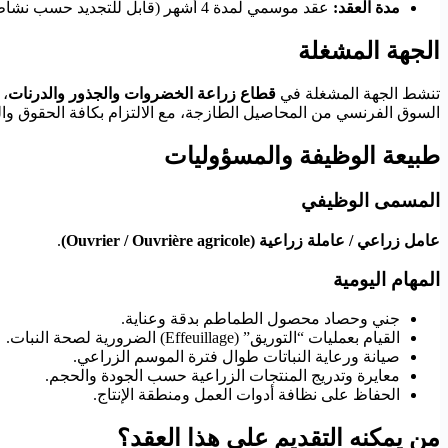
مدة العقد:
عقد موسمي لمدة 4 أشهر (قابل للتجديد حسب نشاط المزرعة).
الجهة المشغلة
تنشط الجهة المشغلة في
قطاع زراعة الخضروات والجذور والدرنات
، 
السوق الفرنسي من المحاصيل الطازجة، مع الالتزام بكافة الحقوق وال
طبيعة الوظيفة والمسؤوليات
المسمى الوظيفي
عامل زراعي / عاملة زراعية (Ouvrier / Ouvrière agricole)
.
المهام اليومية
جني وحصاد محصول الطماطم بدقة وعناية.
القيام بعمليات “التوريق” (Effeuillage) الضرورية لصحة النبات.
صيانة ورعاية النباتات طوال فترة الموسم الزراعي.
معايرة وتدريج المنتجات الزراعية حسب الجودة والحجم.
الحفاظ على نظافة أدوات العمل ومنطقة الإنتاج.
من يمكنه التقديم على هذا العقد؟