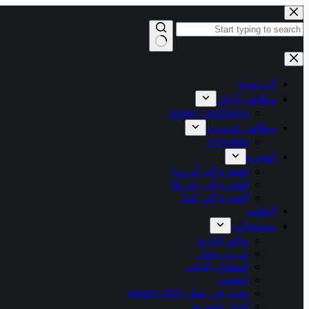
التجاوز
إلى
المحتوى
لا
توجد
نتائج
الرئيسية
وظائف أنابيك
anapec casablanca
وظائف عمومية
Alwadifa
الهجرة
الهجرة إلى أوروبا
الهجرة الى امريكا
الهجرة الى كندا
التعليم
مستجدات
وثائق ادارية
تدريب عمل
المقاول الذاتي
التعليم
بحث عن عمل 2026 anapec
أخبار حصرية