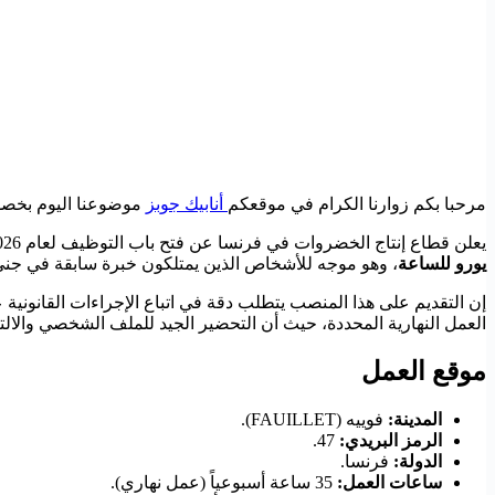
مرحبا بكم زوارنا الكرام في موقعكم
أنابيك جوبز
موضوعنا اليوم بخصوص إعلان
يعلن قطاع إنتاج الخضروات في فرنسا عن فتح باب التوظيف لعام 2026 لشغل منصب
يورو للساعة
، وهو موجه للأشخاص الذين يمتلكون خبرة سابقة في جني 
إن التقديم على هذا المنصب يتطلب دقة في اتباع الإجراءات القانون
العمل النهارية المحددة، حيث أن التحضير الجيد للملف الشخصي والالت
موقع العمل
المدينة:
فوييه (FAUILLET).
الرمز البريدي:
47.
الدولة:
فرنسا.
ساعات العمل:
35 ساعة أسبوعياً (عمل نهاري).