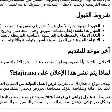
باللغة الفرنسية وتجنب الأخطاء الإملائية في سيرتك الذاتية لضمان عد
شروط القبول
الخبرة المهنية:
خبرة لا تقل عن 3 أشهر في نفس نوع المنصب (شرط أساسي).
المهارات التقنية:
إتقان تقنيات التوريق وجني المحاصيل وتدريج ا
اللغة:
الإلمام بالمصطلحات الفرنسية الأساسية المرتبطة بالعمل
الالتزام:
القدرة على العمل لمدة 4 أشهر متواصلة والالتزام بالجدول الزمني.
آخر موعد للتقديم
الإعلان متاح حالياً للتقديم، وتغلق المناصب عادةً بمجرد الاكتفاء م
لماذا يتم نشر هذا الإعلان على Hajir.ma؟
يهدف موقع
Hajir.ma
إلى تقريب
فرص العمل الدولية
لكم بكل أمانة وشفافية، لنؤكد مصداقية العروض ونحمي المتقدمين من
تعد وظيفة
عامل زراعي في فرنسا 2026
بمدينة فوييه فرصة ممتازة ل
بشكل صريح في الإعلان، مما يتطلب من المتقدم التنسيق مع المشغل أو 