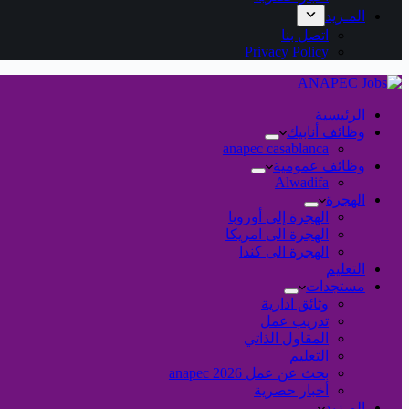
المـزيد
اتصل بنا
Privacy Policy
الرئيسية
وظائف أنابيك
anapec casablanca
وظائف عمومية
Alwadifa
الهجرة
الهجرة إلى أوروبا
الهجرة الى امريكا
الهجرة الى كندا
التعليم
مستجدات
وثائق ادارية
تدريب عمل
المقاول الذاتي
التعليم
بحث عن عمل 2026 anapec
أخبار حصرية
المـزيد