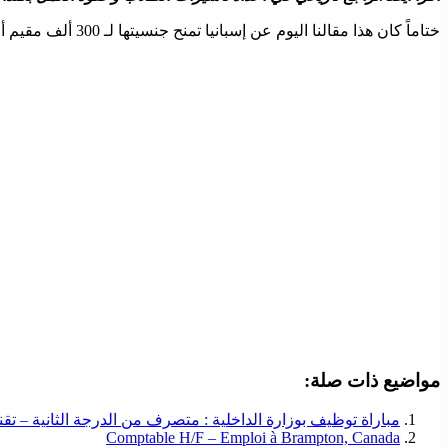
ختاماً كان هذا مقالنا اليوم عن إسبانيا تمنح جنسيتها لـ 300 ألف مقيم أجنبي والمغاربة في صدارة المستفيدين إذا أعجبك المقال فلا تنسى مشاركته حتى يستفيد منه الآخرون.
مواضيع ذات صلة:
مباراة توظيف بوزارة الداخلية : متصرف من الدرجة الثانية – تقني –
Comptable H/F – Emploi à Brampton, Canada