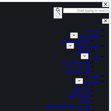
التجاوز
إلى
المحتوى
لا
توجد
نتائج
الرئيسية
وظائف أنابيك
anapec casablanca
وظائف عمومية
Alwadifa
الهجرة
الهجرة إلى أوروبا
الهجرة الى امريكا
الهجرة الى كندا
التعليم
مستجدات
وثائق ادارية
تدريب عمل
المقاول الذاتي
التعليم
بحث عن عمل 2026 anapec
أخبار حصرية