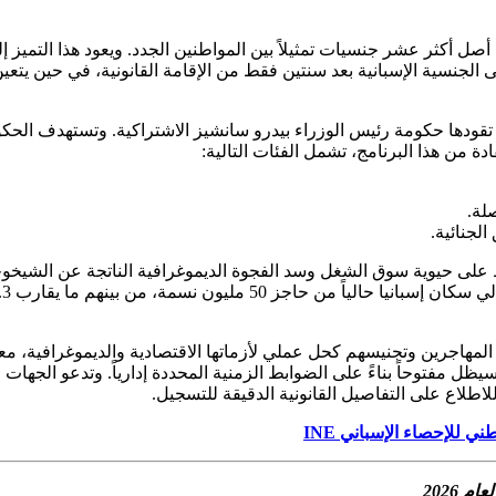
ل أكثر عشر جنسيات تمثيلاً بين المواطنين الجدد. ويعود هذا التميز إ
 الجنسية الإسبانية بعد سنتين فقط من الإقامة القانونية، في حين يتع
من هذا البرنامج، تشمل الفئات التالية:
لة.
الجنائية.
اظ على حيوية سوق الشغل وسد الفجوة الديموغرافية الناتجة عن الشيخوخ
المهاجرين وتجنيسهم كحل عملي لأزماتها الاقتصادية والديموغرافية، مع
 باب تسوية الأوضاع للمهاجرين المتواجدين قبل نهاية ديسمبر 2025 سيظل مفتوحاً بناءً على الضوابط الزمني
للاطلاع على التفاصيل القانونية الدقيقة للتسجيل.
ني للإحصاء الإسباني INE