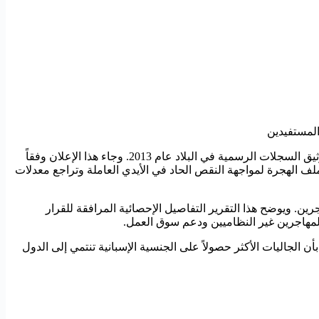
سجلت إسبانيا رقماً قياسياً غير مسبوق بمنح الجنسية لنحو 300 ألف مقيم أجنبي خلال عام 2025، وهو أعلى معدل سنوي يتم رصده منذ بدء توثيق السجلات الرسمية في البلاد عام 2013. وجاء هذا الإعلان وفقاً
جديد للحكومة الإسبانية في إدارة ملف الهجرة لمواجهة النقص الحاد في الأيدي العاملة وتراجع معدلات
اجرين. ويوضح هذا التقرير التفاصيل الإحصائية المرافقة للقرار
المهاجرين غير النظاميين ودعم سوق العمل.
جلة زيادة بنسبة تصل إلى 19% مقارنة بعام 2024. وأفادت المؤشرات الرسمية بأن الجاليات الأكثر حصولاً على الجنسية الإسبانية تنتمي إلى الدول