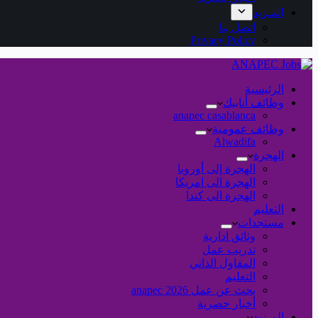
المـزيد
اتصل بنا
Privacy Policy
الرئيسية
وظائف أنابيك
anapec casablanca
وظائف عمومية
Alwadifa
الهجرة
الهجرة إلى أوروبا
الهجرة الى امريكا
الهجرة الى كندا
التعليم
مستجدات
وثائق ادارية
تدريب عمل
المقاول الذاتي
التعليم
بحث عن عمل 2026 anapec
أخبار حصرية
المـزيد