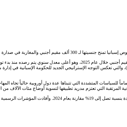
 لـ 300 ألف مقيم أجنبي والمغاربة في صدارة المستفيدين
للبيانات الإحصائية الصادرة عن المعهد الوطني للإحصاء الإسباني (INE)، والتي تعكس التوجه الإستراتيجي ال
ماماً للسياسات المتشددة التي تتبناها عدة دول أوروبية حالياً تجاه المه
حية المرتقبة التي تعتزم مدريد تطبيقها لتسوية أوضاع مئات الآلاف من 
وقد منحت إسبانيا الجنسية رسمياً لـ 299,732 مقيماً أجنبياً، مس