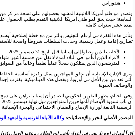
هندوراس
وتصدر مواطنو أمريكا اللاتينية المشهد بحصولهم على تسعة مراكز من أص
السابقة؛ حيث يحق لمواطني أمريكا اللاتينية التقدم بطلب الحصول على
لمدة عشر سنوات كاملة.
تصاريح إقامة وعمل رسمية. وحددت السلطات شروطاً واضحة للاستفادة 
الأجانب الذين وصلوا إلى إسبانيا قبل تاريخ 31 ديسمبر 2025.
الأفراد الذين أقاموا في البلاد لمدة لا تقل عن خمسة أشهر متواص
المترشحون الذين يمتلكون سجلاً عدلياً نظيفاً وخالياً من السوابق 
وترى الإدارة الإسبانية أن تدفق المهاجرين يمثل ركيزة أساسية للحف
والوظائف الحيوية.
وفي الختام، يظهر التقرير الحكومي الصادر أن إسبانيا تراهن على دمج 
أن
الرسمية التابعة لوزارة الإدماج والضمان الاجتماعي والهجرة الإسبانية 
المصدر الأصلي للخبر والإحصائيات:
وكالة الأنباء الفرنسية والمعهد الوط
اقرأ أيضا:‫تراجع تاريخي في أعداد تأشيرات الطلاب وعقود العمل بكندا لعام 2026‬‬