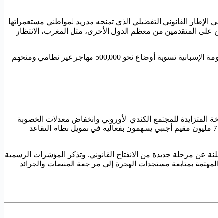
لى الإطار القانوني التفضيلي الذي تمنحه مدريد لمواطني مستعمراتها
ين على المتقدمين من معظم الدول الأخرى، مثل المغرب، الانتظار
وتأتي هذه القفزة في أرقام التجنيس بالتزامن مع خطة إصلاحية أوسع تقودها حكومة رئيس الوزراء بيدرو سانشيز الاشتراكية. وتستهدف الحكومة الإسبانية تسوية أوضاع نحو 500,000 مهاجر غير نظامي ومنحهم
ة المتزايدة للمجتمع الكندي الأوروبي وانخفاض معدلات الخصوبة
التي تعد من بين الأقل في أوروبا. وبفضل هذه الديناميكية، يقترب إجمالي سكان إسبانيا حالياً من حاجز 50 مليون نسمة، من بينهم ما يقارب 7.3 مليون مقيم أجنبي يسهمون بفعالية في تمويل نظام التقاعد
لنة عن مرحلة جديدة من الانفتاح القانوني. وتذكر المؤشرات الرسمية
ة المحددة إدارياً. وتدعو الجهات المهتمة بمتابعة مستجدات الهجرة إلى مراجعة المنصات والجرائد