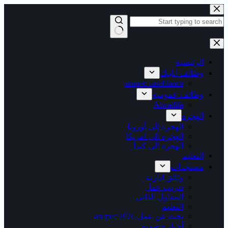
التجاوز
إلى
المحتوى
لا
توجد
نتائج
الرئيسية
وظائف أنابيك
anapec casablanca
وظائف عمومية
Alwadifa
الهجرة
الهجرة إلى أوروبا
الهجرة الى امريكا
الهجرة الى كندا
التعليم
مستجدات
وثائق ادارية
تدريب عمل
المقاول الذاتي
التعليم
بحث عن عمل 2026 anapec
أخبار حصرية