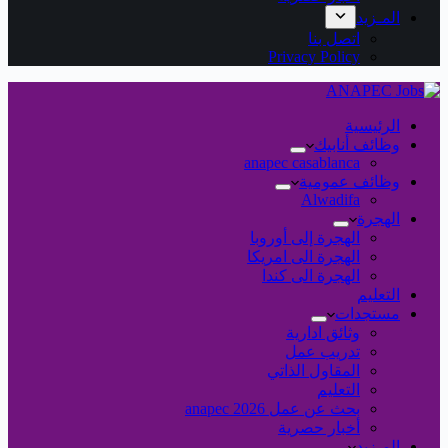
المـزيد
اتصل بنا
Privacy Policy
الرئيسية
وظائف أنابيك
anapec casablanca
وظائف عمومية
Alwadifa
الهجرة
الهجرة إلى أوروبا
الهجرة الى امريكا
الهجرة الى كندا
التعليم
مستجدات
وثائق ادارية
تدريب عمل
المقاول الذاتي
التعليم
بحث عن عمل 2026 anapec
أخبار حصرية
المـزيد