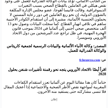
من الجانب الألماني، تؤكد بيانات الوكالة الفدرالية للعمل على وجود
نقص هيكلي في العاملين بالقطاع الصحي بسبب التغيرات
الديموغرافية. وقالت فانيسا أهوجا، عضو مجلس الإدارة المكلفة
بالشؤون الدولية، إن نحو ربع العاملين في دور رعاية المسنين لا
يحملون الجنسية الألمانية، مشيرة إلى أن استقدام الكوادر الأجنبية
ساهم في تلافي انهيار القطاع. كما سجلت البيانات وصول نحو 13
ألف متخصص صحي أجنبي إلى ألمانيا في 2024 بموجب قانون
الهجرة المهنية، في ظل تراجع عدد المرشحين من دول الاتحاد
الأوروبي وسويسرا.
المصدر: وكالة الأنباء الألمانية والبيانات الرسمية لجمعية كاريتاس
والوكالة الفدرالية للعمل.
عن:
fr.hespress.com
اقرأ أيضًا :
الاتحاد الأوروبي يتجه نحو رقمنة تأشيرات شنغن بحلول
2028
ختاماً كان هذا مقالنا اليوم عن ألمانيا تعزز استقدام الكفاءات
المغربية لمواجهة نقص الأطر الصحية والاجتماعية إذا أعجبك المقال
فلا تنسى مشاركته حتى يستفيد منه الآخرون.
إعلان