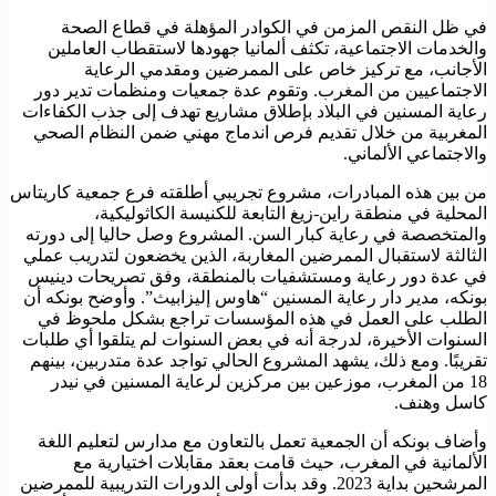
في ظل النقص المزمن في الكوادر المؤهلة في قطاع الصحة
والخدمات الاجتماعية، تكثف ألمانيا جهودها لاستقطاب العاملين
الأجانب، مع تركيز خاص على الممرضين ومقدمي الرعاية
الاجتماعيين من المغرب. وتقوم عدة جمعيات ومنظمات تدير دور
رعاية المسنين في البلاد بإطلاق مشاريع تهدف إلى جذب الكفاءات
المغربية من خلال تقديم فرص اندماج مهني ضمن النظام الصحي
والاجتماعي الألماني.
من بين هذه المبادرات، مشروع تجريبي أطلقته فرع جمعية كاريتاس
المحلية في منطقة راين-زيغ التابعة للكنيسة الكاثوليكية،
والمتخصصة في رعاية كبار السن. المشروع وصل حاليا إلى دورته
الثالثة لاستقبال الممرضين المغاربة، الذين يخضعون لتدريب عملي
في عدة دور رعاية ومستشفيات بالمنطقة، وفق تصريحات دينيس
بونكه، مدير دار رعاية المسنين “هاوس إليزابيث”. وأوضح بونكه أن
الطلب على العمل في هذه المؤسسات تراجع بشكل ملحوظ في
السنوات الأخيرة، لدرجة أنه في بعض السنوات لم يتلقوا أي طلبات
تقريبًا. ومع ذلك، يشهد المشروع الحالي تواجد عدة متدربين، بينهم
18 من المغرب، موزعين بين مركزين لرعاية المسنين في نيدر
كاسل وهنف.
وأضاف بونكه أن الجمعية تعمل بالتعاون مع مدارس لتعليم اللغة
الألمانية في المغرب، حيث قامت بعقد مقابلات اختيارية مع
المرشحين بداية 2023. وقد بدأت أولى الدورات التدريبية للممرضين