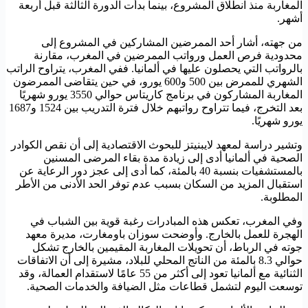
المغاربة منذ انطلاق المشروع، بينما بدأت الدورة الثالثة قبل أربعة
أشهر.
من جهته، أشار أحد الممرضين المشاركين في المشروع إلى
محدودية فرص العمل ورواتب الممرضين في المغرب، مقارنة
بالرواتب التي يحصلون عليها في ألمانيا. ففي المغرب، يتراوح الراتب
الشهري للممرض بين 500 و600 يورو، في حين يتقاضى الممرضون
المغاربة المشاركون في برنامج كاريتاس حوالي 3550 يورو شهريًا
بعد التخرج، فيما تتراوح رواتبهم خلال فترة التدريب بين 1524 و1687
يورو شهريًا.
وتشير دراسة لمعهد لايبنيتز للبحوث الاقتصادية إلى أن نقص الكوادر
الصحية في ألمانيا أدى إلى زيادة مدة بقاء المرضى المسنين
بالمستشفيات بنسبة 40 بالمئة، كما أدى إلى عجز دور الرعاية عن
استقبال المزيد من السكان بسبب عدم توفر الحد الأدنى من الأطر
المطلوبة.
وفي المغرب، تعكس هذه المبادرات رغبة قوية بين الشباب في
الهجرة للعمل بالخارج. وأوضحت سوزان باومغارت، مديرة معهد
جوته في الرباط، أن تحويلات المغاربة المقيمين بالخارج تشكل
حوالي 8.3 بالمئة من الناتج المحلي للبلاد، مشيرة إلى أن الاتفاقات
الثنائية مع ألمانيا تعود إلى أكثر من 55 عامًا لاستقدام العمالة، وقد
توسعت اليوم لتشمل قطاعات مثل الضيافة والخدمات الصحية.