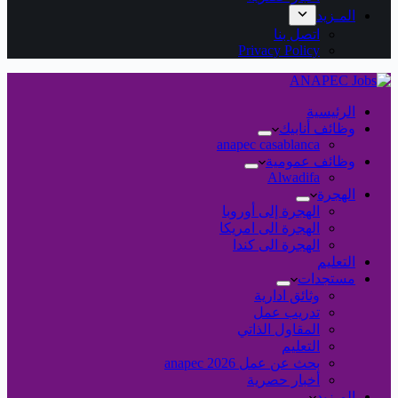
المـزيد
اتصل بنا
Privacy Policy
الرئيسية
وظائف أنابيك
anapec casablanca
وظائف عمومية
Alwadifa
الهجرة
الهجرة إلى أوروبا
الهجرة الى امريكا
الهجرة الى كندا
التعليم
مستجدات
وثائق ادارية
تدريب عمل
المقاول الذاتي
التعليم
بحث عن عمل 2026 anapec
أخبار حصرية
المـزيد