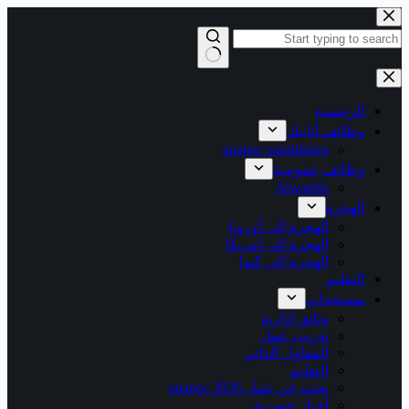
التجاوز
إلى
المحتوى
لا
توجد
نتائج
الرئيسية
وظائف أنابيك
anapec casablanca
وظائف عمومية
Alwadifa
الهجرة
الهجرة إلى أوروبا
الهجرة الى امريكا
الهجرة الى كندا
التعليم
مستجدات
وثائق ادارية
تدريب عمل
المقاول الذاتي
التعليم
بحث عن عمل 2026 anapec
أخبار حصرية