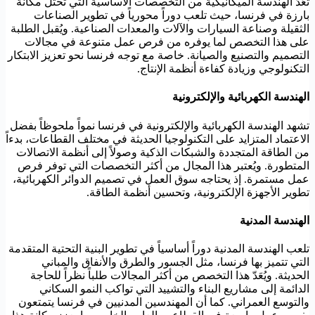
تُعَدّ الهندسة الميكانيكية من التخصصات الأساسية التي تحتل مكانة
بارزة في فرنسا، حيث تلعب دوراً محورياً في تطوير الصناعات
الثقيلة وصناعة السيارات والآلات والمعدات الصناعية. ويُقبل الطلبة
على هذا التخصص لما يوفره من فرص عمل متنوعة في مجالات
التصميم والتصنيع والصيانة. خاصة مع توجه فرنسا نحو تعزيز الابتكار
التكنولوجي وزيادة كفاءة أنظمة الإنتاج.
الهندسة الكهربائية والإلكترونية
تشهد الهندسة الكهربائية والإلكترونية في فرنسا نمواً ملحوظاً بفضل
الاعتماد المتزايد على التكنولوجيا الحديثة في مختلف القطاعات، بدءاً
من الطاقة المتجددة والشبكات الذكية وصولاً إلى أنظمة الاتصالات
المتطورة. ويُعتبر هذا المجال من أكثر التخصصات التي توفر فرص
عمل مستمرة. إذ يحتاجه سوق العمل في تصميم الدوائر الكهربائية،
تطوير الأجهزة الإلكترونية، وتحسين أنظمة الطاقة.
الهندسة المدنية
تلعب الهندسة المدنية دوراً أساسياً في تطوير البنية التحتية المتقدمة
التي تتميز بها فرنسا، مثل الجسور والطرق والأنفاق والمباني
الحديثة. ويُعَدّ هذا التخصص من أكثر المجالات طلباً نظراً للحاجة
الدائمة إلى مشاريع البناء والتشييد التي تواكب النمو السكاني
والتوسع العمراني. كما أن المهندسين المدنيين في فرنسا يتمتعون