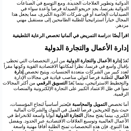
الدوائية وتطوير العلاجات الجديدة. ومع التوسع في الصناعات
الدوائية بفرنسا، يجد خريجو الصيدلة فرصاً واعدة سواء في
الصيدليات الخاصة أو في شركات الأدوية الكبرى، مما يجعل هذا
المجال خياراً استراتيجياً للطلبة الطامحين إلى مستقبل مهني
مزدهر.
اقرأ أيضًا :دراسة التمريض في ألمانيا تخصص الرعاية التلطيفية
إدارة الأعمال والتجارة الدولية
تُعَدّ
إدارة الأعمال والتجارة الدولية
من أبرز التخصصات التي تحظى
بإقبال واسع في فرنسا، نظراً لمكانتها الاقتصادية القوية وكونها مقراً
لعدد كبير من الشركات متعددة الجنسيات. ويتيح تخصص
إدارة
الأعمال
للطلبة فرصاً لتولي مناصب قيادية في مجالات الإدارة
والتخطيط الاستراتيجي، بينما يُعَدّ
التسويق الرقمي
من أكثر المجالات
نمواً في ظل الاعتماد الكبير على التجارة الإلكترونية والمنصات
الرقمية.
أما تخصص
التمويل والمحاسبة
فيُعتبر أساسياً لنجاح المؤسسات،
حيث يتيح للخريجين فرصاً للعمل في البنوك والشركات المالية
الكبرى، بينما يفتح مجال
التجارة الدولية
أبواباً واسعة للانخراط في
الأعمال العالمية وتوسيع العلاقات الاقتصادية عبر الحدود. وبفضل
هذا التنوع، فإن هذه التخصصات تمنح الطلبة آفاقاً مهنية واسعة