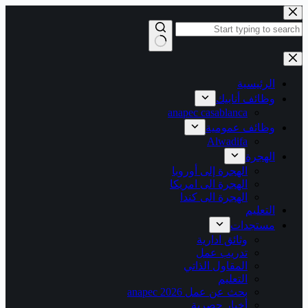
التجاوز
إلى
المحتوى
لا
توجد
نتائج
الرئيسية
وظائف أنابيك
anapec casablanca
وظائف عمومية
Alwadifa
الهجرة
الهجرة إلى أوروبا
الهجرة الى امريكا
الهجرة الى كندا
التعليم
مستجدات
وثائق ادارية
تدريب عمل
المقاول الذاتي
التعليم
بحث عن عمل 2026 anapec
أخبار حصرية