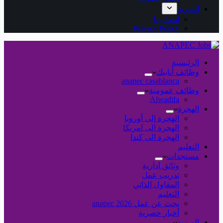
المـزيد
اتصل بنا
Privacy Policy
الرئيسية
وظائف أنابيك
anapec casablanca
وظائف عمومية
Alwadifa
الهجرة
الهجرة إلى أوروبا
الهجرة الى امريكا
الهجرة الى كندا
التعليم
مستجدات
وثائق ادارية
تدريب عمل
المقاول الذاتي
التعليم
بحث عن عمل 2026 anapec
أخبار حصرية
المـزيد