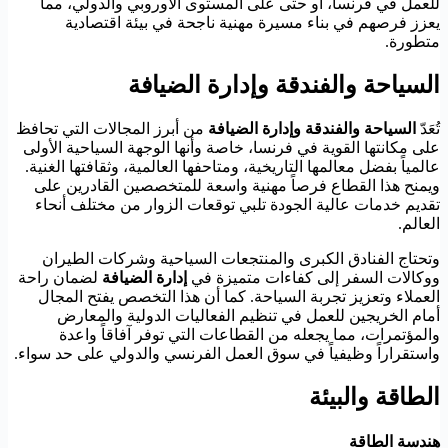
للعمل في فرنسا، أو حتى على المستوى الأوروبي والدولي، مما
يعزز فرصهم في بناء مسيرة مهنية ناجحة في بيئة اقتصادية
متطورة.
السياحة والفندقة وإدارة الضيافة
تُعَدّ
السياحة والفندقة وإدارة الضيافة
من أبرز المجالات التي تحافظ
على مكانتها القوية في فرنسا، خاصة وأنها الوجهة السياحية الأولى
عالمياً بفضل معالمها التاريخية، ومتاحفها العالمية، وثقافتها الغنية.
ويمنح هذا القطاع فرصاً مهنية واسعة للمتخصصين القادرين على
تقديم خدمات عالية الجودة تلبي توقعات الزوار من مختلف أنحاء
العالم.
وتحتاج الفنادق الكبرى والمنتجعات السياحية وشركات الطيران
ووكالات السفر إلى كفاءات متميزة في
إدارة الضيافة
لضمان راحة
العملاء وتعزيز تجربة السياحة. كما أن هذا التخصص يفتح المجال
أمام الخريجين للعمل في تنظيم الفعاليات الدولية والمعارض
والمؤتمرات، مما يجعله من القطاعات التي توفر آفاقاً واعدة
واستقراراً وظيفياً في سوق العمل الفرنسي والدولي على حد سواء.
الطاقة والبيئة
هندسة الطاقة