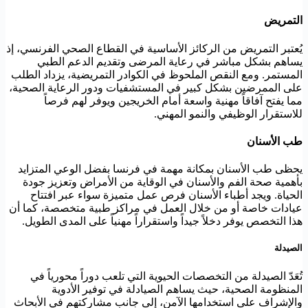
التمريض
يُعتبر التمريض من الركائز الأساسية في القطاع الصحي الفرنسي، إذ
يساهم بشكل مباشر في رعاية المرضى وتقديم الدعم الطبي
المستمر. ومع النقص الملحوظ في الكوادر التمريضية، يزداد الطلب
على الممرضين بشكل كبير في المستشفيات ودور الرعاية الصحية،
مما يفتح آفاقاً مهنية واسعة أمام الخريجين ويوفر لهم فرصاً
للاستقرار الوظيفي والنمو المهني.
طب الأسنان
يحظى طب الأسنان بمكانة مهمة في فرنسا بفضل الوعي المتزايد
بأهمية صحة الفم والأسنان في الوقاية من الأمراض وتعزيز جودة
الحياة. ويجد أطباء الأسنان فرص عمل متميزة سواء عبر افتتاح
عيادات خاصة أو من خلال العمل في مراكز طبية متخصصة، كما أن
هذا التخصص يوفر دخلاً جيداً واستقراراً مهنياً على المدى الطويل.
الصيدلة
تُعَدّ الصيدلة من التخصصات الحيوية التي تلعب دوراً محورياً في
المنظومة الصحية، حيث يساهم الصيادلة في توفير الأدوية
والإشراف على استخدامها الآمن، إلى جانب مشاركتهم في الأبحاث