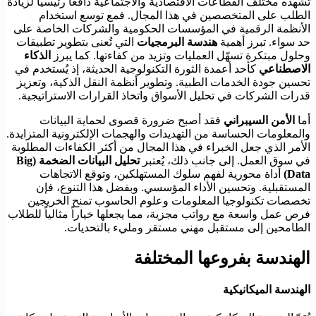
تشهده مختلف القطاعات الاقتصادية والاجتماعية دافعاً رئيسياً لزيادة
الطلب على المتخصصين في هذا المجال. فمع توسع استخدام
الأنظمة الرقمية في المؤسسات الحكومية والشركات الخاصة على
حد سواء. تبرز أهمية
هندسة البرمجيات
التي تُعنى بتطوير تطبيقات
وحلول مبتكرة تسهّل العمليات وتزيد من كفاءتها. كما يبرز
الذكاء
الاصطناعي
كأحد أعمدة الثورة التكنولوجية الحديثة، إذ يُستخدم في
تحسين جودة الخدمات الطبية. وتطوير أنظمة النقل الذكية، وتعزيز
قدرات الشركات في تحليل الأسواق واتخاذ القرارات الاستراتيجية.
أما
الأمن السيبراني
فقد أصبح ضرورة قصوى لحماية البيانات
والمعلومات الحساسة من التهديدات والهجمات الإلكترونية المتزايدة.
الأمر الذي جعل الخبراء في هذا المجال من أكثر الكفاءات المطلوبة
في سوق العمل. إلى جانب ذلك، يُعتبر
تحليل البيانات الضخمة (Big
Data)
أداة محورية لفهم سلوك المستهلكين، وتوقع الاتجاهات
المستقبلية. وتحسين الأداء المؤسسي. وبفضل هذا التنوع، فإن
تخصصات تكنولوجيا المعلومات وعلوم الحاسوب تمنح الخريجين
فرص عمل واسعة مع رواتب مجزية، مما يجعلها خياراً مثالياً للطلاب
الطامحين إلى مستقبل مهني مستقر ومليء بالتحديات.
الهندسة بفروعها المختلفة
الهندسة الميكانيكية