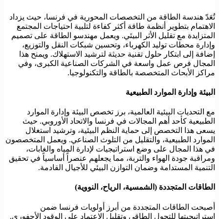
تُعَدّ هندسة الطاقة من التخصصات المحورية في فرنسا، حيث يزداد
الاهتمام بتطوير أنظمة طاقة أكثر كفاءة لتلبية احتياجات المجتمع
المتزايدة مع تقليل الأثر البيئي. ويعمل مهندسو الطاقة على تصميم
وإدارة محطات توليد الكهرباء، وتحسين شبكات النقل والتوزيع،
إضافة إلى ابتكار حلول تقنية حديثة لترشيد الاستهلاك. ويمنح هذا
المجال فرص عمل واسعة في الشركات الصناعية الكبرى، وفي
مراكز الأبحاث المتخصصة بالطاقة والتكنولوجيا.
البيئة وإدارة الموارد الطبيعية
مع التحديات البيئية العالمية، برز تخصص البيئة وإدارة الموارد
الطبيعية كأحد أهم المجالات في فرنسا والاتحاد الأوروبي. حيث
يسعى هذا التخصص إلى حماية النظم البيئية، وترشيد استغلال
الموارد الطبيعية، والتقليل من التلوث الصناعي. ويعمل المتخصصون
في هذا المجال على وضع استراتيجيات لإدارة المياه والغابات،
ومراقبة جودة الهواء والتربة، مما يجعلهم عنصراً أساسياً في تحقيق
التنمية المستدامة وضمان التوازن البيئي للأجيال القادمة.
الطاقات المتجددة (الشمسية، الرياح، النووية)
أصبحت الطاقات المتجددة من أبرز أولويات فرنسا ضمن
استراتيجيتها للتحول الطاقي وتقليل الاعتماد على الوقود الأحفوري.