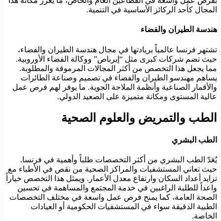
بفرص عمل واسعة في القطاعين العام والخاص، ما يعزز مكانة هذا
المجال كأحد الركائز الأساسية في التنمية.
هندسة الطيران والفضاء
تشتهر فرنسا عالمياً بريادتها في مجال هندسة الطيران والفضاء،
حيث تضم شركات كبرى مثل “إيرباص” ووكالة الفضاء الأوروبية.
مما يجعل هذا التخصص من أكثر المجالات المرموقة والمطلوبة.
يساهم مهندسو الطيران والفضاء في تصميم وصناعة الطائرات
والأقمار الصناعية وأنظمة الملاحة الجوية. ما يوفر لهم فرص عمل
عالية المستوى ومكانة متميزة على الصعيد الدولي.
الطب والتمريض والعلوم الصحية
الطب البشري
يُعَدّ الطب البشري من أكثر التخصصات طلباً وأهمية في فرنسا.
حيث تعاني المستشفيات والمراكز الصحية من نقص في الأطباء مع
تزايد أعداد السكان وارتفاع معدل الأعمار. ويمثل هذا التخصص خياراً
واعداً للطلبة الراغبين في خدمة المجتمع والمساهمة في تحسين
الصحة العامة، كما يمنح فرص عمل واسعة في مختلف التخصصات
الطبية الدقيقة سواء في المستشفيات الحكومية أو العيادات
الخاصة.