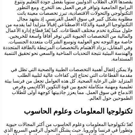
يقصدها آلاف الطلاب الدوليين سنوياً بفضل جودة التعليم وتنوع
البرامج الجامعية وتوافر فرص العمل بعد التخرج. ومع التطور
التكنولوجي والتحولات الاقتصادية، تبرز تخصصات معينة باتت
مطلوبة بشكل كبير في سوق العمل الفرنسي. إذ يشهد مجال
التكنولوجيا الرقمية والذكاء الاصطناعي إقبالاً متزايداً لما يقدمه من
حلول مبتكرة تخدم مختلف القطاعات. كما يُعَدّ قطاع إدارة الأعمال
والمالية من التخصصات الحيوية التي توفر آفاقاً واسعة للخريجين.
خاصة مع التوجه نحو العولمة وتوسع الشركات متعددة الجنسيات.
وفي المقابل، يزداد الاهتمام بالتخصصات المرتبطة بالطاقة المتجددة
والهندسة البيئية نتيجة التحديات المناخية والسعي نحو تحقيق التنمية
المستدامة.
ولا يمكن إغفال أهمية التخصصات الطبية والصحية التي تظل في
مقدمة القطاعات التي تحتاج إلى كفاءات عالية لتلبية الطلب
المتزايد على الرعاية الصحية. كل هذه العوامل تجعل من فرنسا بيئة
تعليمية ومهنية متكاملة تجمع بين قوة التكوين الأكاديمي وفرص
الاندماج في سوق العمل. مما يعزز جاذبيتها كوجهة أولى للطلاب
الطموحين حول العالم.
تكنولوجيا المعلومات وعلوم الحاسوب
تُعَدّ تكنولوجيا المعلومات وعلوم الحاسوب من أكثر المجالات حيوية
وتطوراً في فرنسا وأوروبا. حيث يشكّل التحول الرقمي السريع الذي