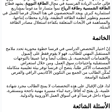
فإلى جانب الريادة الفرنسية في مجال
الطاقة النووية
، يشهد قطاع
الطاقة الشمسية
و
طاقة الرياح
نمواً متسارعاً مدعوماً بمشاريع
استثمارية كبرى. ويجد المتخصصون في هذا المجال فرصاً للعمل في
تصميم وتطوير أنظمة الطاقة النظيفة، وإدارة محطات إنتاجها،
والمساهمة في الأبحاث المتعلقة بكفاءة استغلال مصادر الطاقة
البديلة.
الخاتمة
إنّ اختيار التخصص الدراسي في فرنسا خطوة محورية تحدد ملامح
المستقبل المهني للطالب، فهو لا يقوم فقط على الميول
والاهتمامات الشخصية، بل يتطلب أيضاً وعياً عميقاً بالتوجهات
المستقبلية واحتياجات سوق العمل. ومن خلال استعراض
التخصصات الأكثر طلباً، يتضح أن فرنسا توفر بيئة تعليمية متكاملة
تُمكّن الطالب من الجمع بين التكوين الأكاديمي الراقي والفرص
العملية الواسعة.
لذا، فإن الإقبال على هذه التخصصات لا يمنح الطالب مجرد شهادة
علمية، بل يفتح له آفاقاً رحبة لبناء مسيرة مهنية ناجحة ومستقرة،
سواء داخل فرنسا أو في أسواق العمل الأوروبية والدولية.
الأسئلة الشائعة